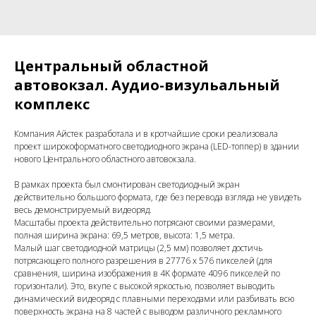
Центральный областной
автовокзал. Аудио-визульальный
комплекс
Компания Айстек разработала и в кротчайшие сроки реализовала
проект широкоформатного светодиодного экрана (LED-топпер) в здании
нового Центрального областного автовокзала.
В рамках проекта был смонтирован светодиодный экран
действительно большого формата, где без перевода взгляда не увидеть
весь демонстрируемый видеоряд.
Масштабы проекта действительно потрясают своими размерами,
полная ширина экрана: 69,5 метров, высота: 1,5 метра.
Малый шаг светодиодной матрицы (2,5 мм) позволяет достичь
потрясающего полного разрешения в 27776 х 576 пикселей (для
сравнения, ширина изображения в 4K формате 4096 пикселей по
горизонтали). Это, вкупе с высокой яркостью, позволяет выводить
динамический видеоряд с плавными переходами или разбивать всю
поверхность экрана на 8 частей с выводом различного рекламного