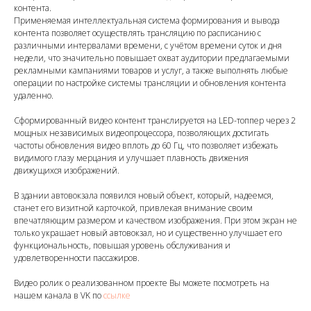
контента.
Применяемая интеллектуальная система формирования и вывода
контента позволяет осуществлять трансляцию по расписанию с
различными интервалами времени, с учётом времени суток и дня
недели, что значительно повышает охват аудитории предлагаемыми
рекламными кампаниями товаров и услуг, а также выполнять любые
операции по настройке системы трансляции и обновления контента
удаленно.
Сформированный видео контент транслируется на LED-топпер через 2
мощных независимых видеопроцессора, позволяющих достигать
частоты обновления видео вплоть до 60 Гц, что позволяет избежать
видимого глазу мерцания и улучшает плавность движения
движущихся изображений.
В здании автовокзала появился новый объект, который, надеемся,
станет его визитной карточкой, привлекая внимание своим
впечатляющим размером и качеством изображения. При этом экран не
только украшает новый автовокзал, но и существенно улучшает его
функциональность, повышая уровень обслуживания и
удовлетворенности пассажиров.
Видео ролик о реализованном проекте Вы можете посмотреть на
нашем канала в VK по
ссылке