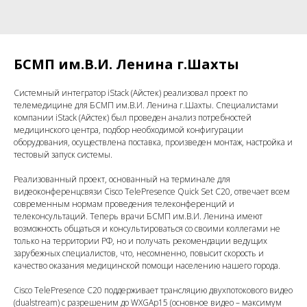
БСМП им.В.И. Ленина г.Шахты
Системный интегратор iStack (Айстек) реализовал проект по
телемедицине для БСМП им.В.И. Ленина г.Шахты. Специалистами
компании iStack (Айстек) был проведен анализ потребностей
медицинского центра, подбор необходимой конфигурации
оборудования, осуществлена поставка, произведен монтаж, настройка и
тестовый запуск системы.
Реализованный проект, основанный на терминале для
видеоконференцсвязи Cisco TelePresence Quick Set С20, отвечает всем
современным нормам проведения телеконференций и
телеконсультаций. Теперь врачи БСМП им.В.И. Ленина имеют
возможность общаться и консультироваться со своими коллегами не
только на территории РФ, но и получать рекомендации ведущих
зарубежных специалистов, что, несомненно, повысит скорость и
качество оказания медицинской помощи населению нашего города.
Cisco TelePresence C20 поддерживает трансляцию двухпотокового видео
(dualstream) с разрешеним до WXGAp15 (основное видео – максимум